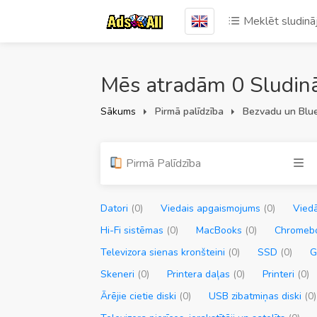
Meklēt sludin
Mēs atradām 0 Sludinā
Sākums
Pirmā palīdzība
Bezvadu un Blu
Pirmā Palīdzība
Datori
(0)
Viedais apgaismojums
(0)
Vied
Hi-Fi sistēmas
(0)
MacBooks
(0)
Chromebo
Televizora sienas kronšteini
(0)
SSD
(0)
G
Skeneri
(0)
Printera daļas
(0)
Printeri
(0)
Ārējie cietie diski
(0)
USB zibatmiņas diski
(0)