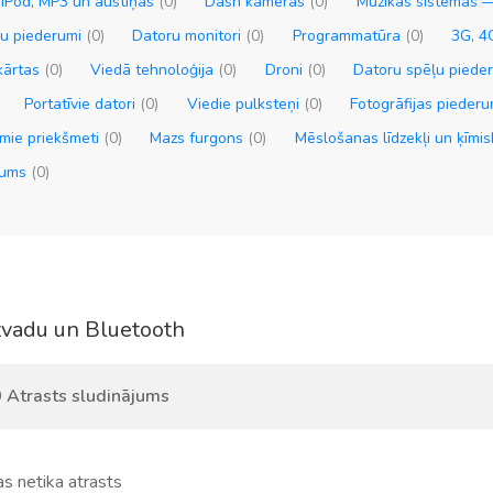
iPod, MP3 un austiņas
(0)
Dash kameras
(0)
Mūzikas sistēmas 
ru piederumi
(0)
Datoru monitori
(0)
Programmatūra
(0)
3G, 4
ekārtas
(0)
Viedā tehnoloģija
(0)
Droni
(0)
Datoru spēļu piede
Portatīvie datori
(0)
Viedie pulksteņi
(0)
Fotogrāfijas piederu
mie priekšmeti
(0)
Mazs furgons
(0)
Mēslošanas līdzekļi un ķīmi
ojums
(0)
vadu un Bluetooth
 Atrasts sludinājums
s netika atrasts