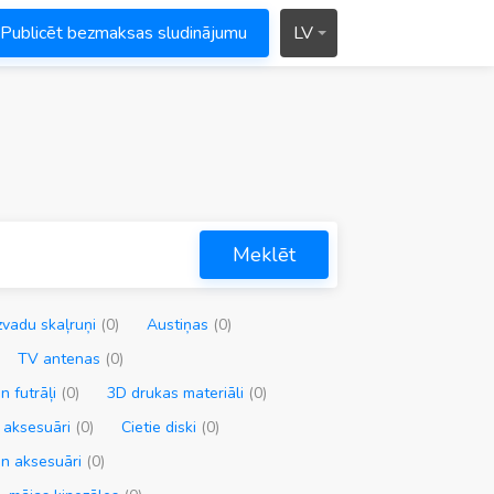
Publicēt bezmaksas sludinājumu
LV
Meklēt
vadu skaļruņi
(0)
Austiņas
(0)
TV antenas
(0)
n futrāļi
(0)
3D drukas materiāli
(0)
n aksesuāri
(0)
Cietie diski
(0)
 un aksesuāri
(0)