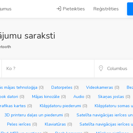
ājumus
Pieteikties
Reģistrēties
jumu saraksti
etooth
ās mājas tehnoloģija
(0)
Datorpeles
(0)
Videokameras
(0)
Bez
ok datori
(0)
Mājas kinozāle
(0)
Audio
(0)
Skaņas joslas
(0)
rafikas kartes
(0)
Klēpjdatoru piederumi
(0)
Klēpjdatoru somas u
3D printeru daļas un piederumi
(0)
Satelīta navigācijas ierīces u
Peles ierīces
(0)
Klaviatūras
(0)
Satelīta navigācijas ierīces