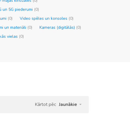
— mājas kinozāles
(0)
G un 5G piederumi
(0)
rumi
(0)
Video spēles un konsoles
(0)
mi un materiāli
(0)
Kameras (digitālās)
(0)
skās vielas
(0)
Kārtot pēc
Jaunākie