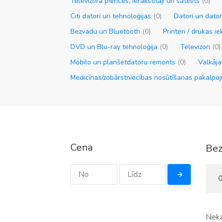
Televizora pierīces, ierakstītāji un satelīts
(0)
Citi datori un tehnoloģijas
(0)
Datori un dato
Bezvadu un Bluetooth
(0)
Printeri / drukas i
DVD un Blu-ray tehnoloģija
(0)
Televizori
(0)
Mobilo un planšetdatoru remonts
(0)
Valkāja
Medicīnas/zobārstniecības nosūtīšanas pakalp
Cena
Bez
0
Neka