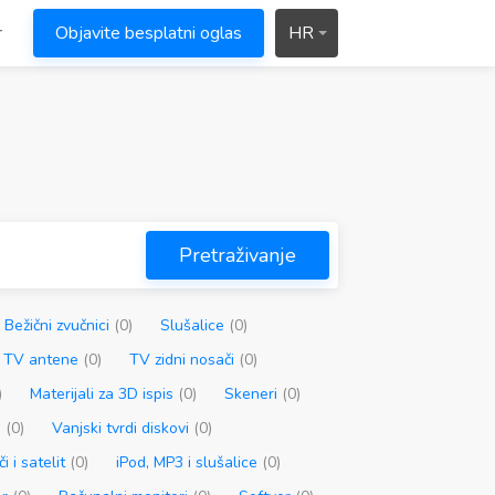
r
Objavite besplatni oglas
HR
Pretraživanje
Bežični zvučnici
(0)
Slušalice
(0)
TV antene
(0)
TV zidni nosači
(0)
)
Materijali za 3D ispis
(0)
Skeneri
(0)
i
(0)
Vanjski tvrdi diskovi
(0)
i i satelit
(0)
iPod, MP3 i slušalice
(0)