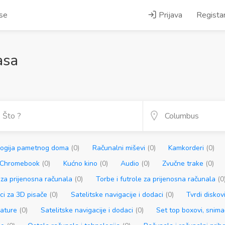
ase
Prijava
Regista
asa
logija pametnog doma
(0)
Računalni miševi
(0)
Kamkorderi
(0)
a Chromebook
(0)
Kućno kino
(0)
Audio
(0)
Zvučne trake
(0)
 za prijenosna računala
(0)
Torbe i futrole za prijenosna računala
(0
aci za 3D pisače
(0)
Satelitske navigacije i dodaci
(0)
Tvrdi diskov
jature
(0)
Satelitske navigacije i dodaci
(0)
Set top boxovi, snimač