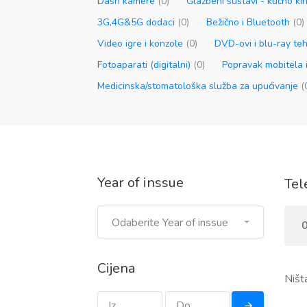
Dash kamere
(0)
Glazbeni sustavi - kućno k
3G,4G&5G dodaci
(0)
Bežično i Bluetooth
(0)
Video igre i konzole
(0)
DVD-ovi i blu-ray te
Fotoaparati (digitalni)
(0)
Popravak mobitela 
Medicinska/stomatološka služba za upućivanje
(
Year of inssue
Tel
Odaberite Year of inssue
0
Cijena
Ništ