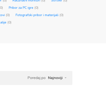
or
(0)
Računalni monitori
(0)
Softver
(0)
(0)
Pribor za PC igre
(0)
tovi
(0)
Fotografski pribor i materijali
(0)
alije
(0)
Poredaj po
Najnoviji