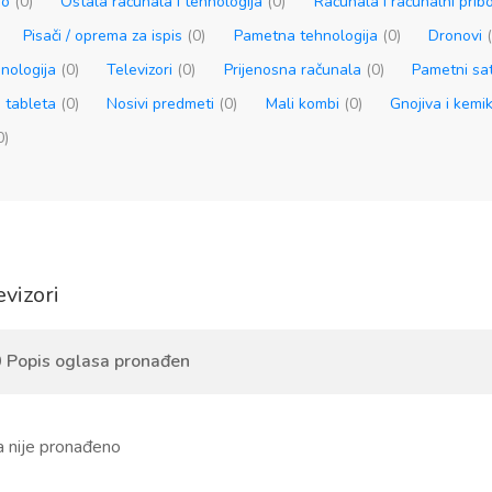
ino
(0)
Ostala računala i tehnologija
(0)
Računala i računalni prib
Pisači / oprema za ispis
(0)
Pametna tehnologija
(0)
Dronovi
hnologija
(0)
Televizori
(0)
Prijenosna računala
(0)
Pametni sa
i tableta
(0)
Nosivi predmeti
(0)
Mali kombi
(0)
Gnojiva i kemik
0)
evizori
 Popis oglasa pronađen
a nije pronađeno