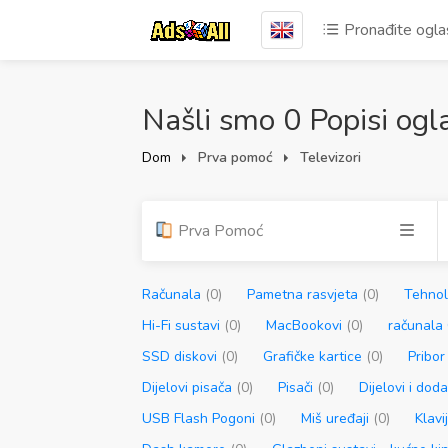
Pronađite ogl
Našli smo 0 Popisi ogl
Dom
Prva pomoć
Televizori
Prva Pomoć
Računala
(0)
Pametna rasvjeta
(0)
Tehno
Hi-Fi sustavi
(0)
MacBookovi
(0)
računal
SSD diskovi
(0)
Grafičke kartice
(0)
Pribor
Dijelovi pisača
(0)
Pisači
(0)
Dijelovi i dod
USB Flash Pogoni
(0)
Miš uređaji
(0)
Klavi