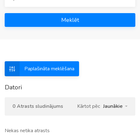
Meklēt
Paplašināta meklēšana
Datori
0 Atrasts sludinājums
Kārtot pēc
Jaunākie
Nekas netika atrasts