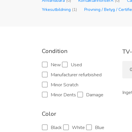
Användbara
(0)
KontaktannonserÂ
(0)
Ca
Yrkesutbildning
(1)
Provning / Betyg / Certifi
Condition
TV-
New
Used
0
Manufacturer refurbished
Minor Scratch
Inge
Minor Dents
Damage
Color
Black
White
Blue