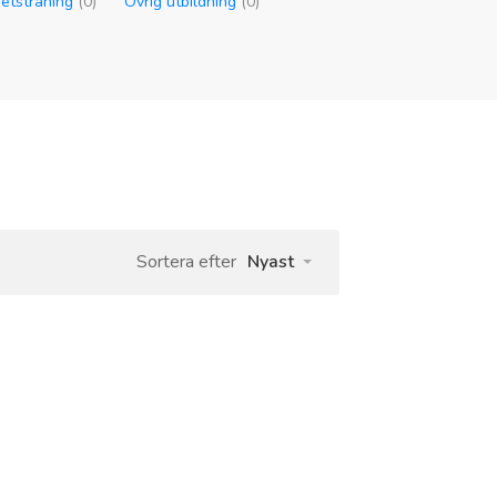
etsträning
(0)
Övrig utbildning
(0)
Sortera efter
Nyast