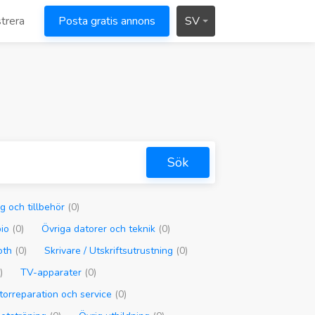
trera
Posta gratis annons
SV
Sök
g och tillbehör
(0)
bio
(0)
Övriga datorer och teknik
(0)
ooth
(0)
Skrivare / Utskriftsutrustning
(0)
)
TV-apparater
(0)
torreparation och service
(0)