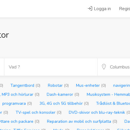
Logga in
Regis
tor
0)
Tangentbord
(0)
Robotar
(0)
Mus-enheter
(0)
navigerin
, MP3 och hörlurar
(0)
Dash-kameror
(0)
Musiksystem - Hemma
programvara
(0)
3G, 4G och 5G tillbehör
(0)
Trådlöst & Bluet
or
(0)
TV-spel och konsoler
(0)
DVD-skivor och blu-ray-teknik
(0
yttare och packare
(0)
Reparation av mobil och surfplatta
(0)
Da