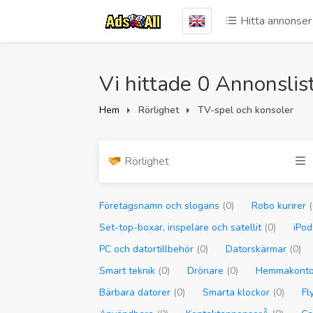
Hitta annonser
Vi hittade 0 Annonslis
Hem
Rörlighet
TV-spel och konsoler
Rörlighet
Företagsnamn och slogans
(0)
Robo kurirer
(
Set-top-boxar, inspelare och satellit
(0)
iPod
PC och datortillbehör
(0)
Datorskärmar
(0)
Smart teknik
(0)
Drönare
(0)
Hemmakont
Bärbara datorer
(0)
Smarta klockor
(0)
Fl