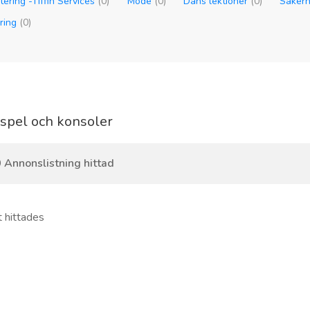
tering -Tiffin Services
(0)
Mode
(0)
Dans lektioner
(0)
Säkerh
ering
(0)
spel och konsoler
 Annonslistning hittad
t hittades