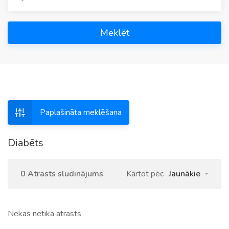
Meklēt
Paplašināta meklēšana
Diabēts
0 Atrasts sludinājums
Kārtot pēc
Jaunākie
Nekas netika atrasts