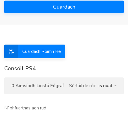
Cuardach
Cuardach Roimh Ré
Consóil PS4
0 Aimsíodh Liostú Fógraí
Sórtáil de réir
is nuaí
Ní bhfuarthas aon rud