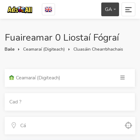
GA
Fuaireamar 0 Liostaí Fógraí
Baile
Ceamaraí (Digiteach)
Cluasáin Chearrbhachais
Ceamaraí (Digiteach)