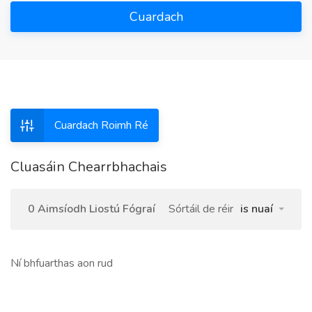
Cuardach
Cuardach Roimh Ré
Cluasáin Chearrbhachais
0 Aimsíodh Liostú Fógraí
Sórtáil de réir
is nuaí
Ní bhfuarthas aon rud