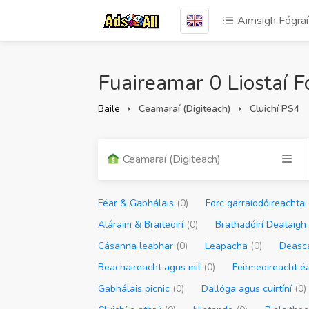
Aimsigh Fógraí
Fuaireamar 0 Liostaí F
Baile
Ceamaraí (Digiteach)
Cluichí PS4
Ceamaraí (Digiteach)
Féar & Gabhálais
(0)
Forc garraíodóireachta
Aláraim & Braiteoirí
(0)
Brathadóirí Deataig
Cásanna leabhar
(0)
Leapacha
(0)
Deas
Beachaireacht agus mil
(0)
Feirmeoireacht éa
Gabhálais picnic
(0)
Dallóga agus cuirtíní
(0)