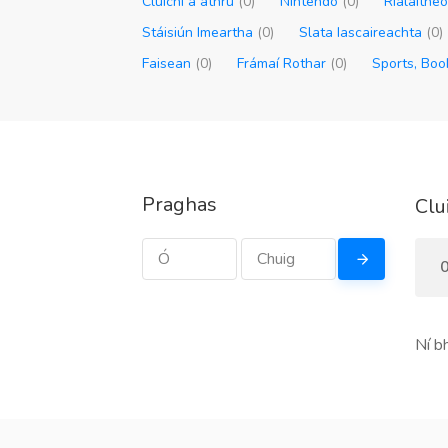
Cluichí a athrú
(0)
Nintendo
(0)
Rialaithe
Stáisiún Imeartha
(0)
Slata Iascaireachta
(0)
Faisean
(0)
Frámaí Rothar
(0)
Sports, Bo
Praghas
Clu
0
Ní b