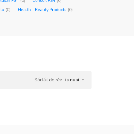
luichí PS4
(0)
Consóil PS4
(0)
hta
(0)
Health - Beauty Products
(0)
Sórtáil de réir
is nuaí