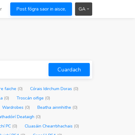
r
Post fógra saor in aisce,
GA
Cuardach
re faiche
(0)
Córais Idirchum Doras
(0)
la
(0)
Troscán oifige
(0)
Wardrobes
(0)
Beatha ainmhithe
(0)
athadóirí Deataigh
(0)
chí PC
(0)
Cluasáin Chearrbhachais
(0)