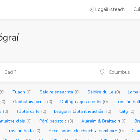
Logáil isteach
Clá
ógraí
(0)
Tuagh
(0)
Séidire sneachta
(0)
Séidire duille
(0)
Lomai
h
(0)
Gabhálais picnic
(0)
Dallóga agus cuirtíní
(0)
Troscán hal
ca
(0)
Táblaí caife
(0)
Leagann tábla itheacháin
(0)
toilg
(0)
nlaithe clóis
(0)
Pórú beostoic
(0)
Aláraim & Braiteoirí
(0)
Br
Troscán halla
(0)
Accessories cluichíochta ríomhaire
(0)
Clui