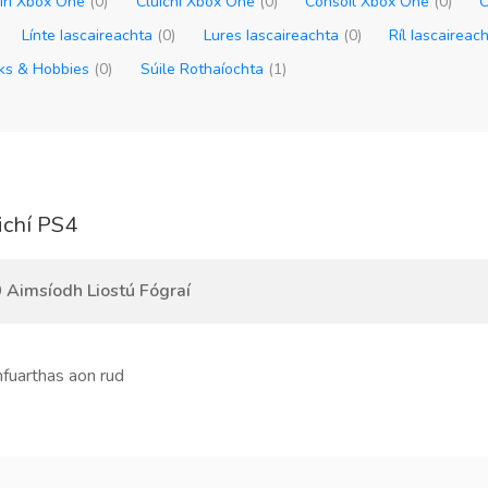
oirí Xbox One
(0)
Cluichí Xbox One
(0)
Consóil Xbox One
(0)
C
Línte Iascaireachta
(0)
Lures Iascaireachta
(0)
Ríl Iascaireac
oks & Hobbies
(0)
Súile Rothaíochta
(1)
ichí PS4
 Aimsíodh Liostú Fógraí
hfuarthas aon rud