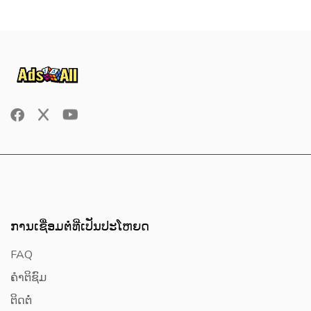
ການເຊື່ອມຕໍ່ທີ່ເປັນປະໂຫຍດ
FAQ
ຄໍາຕິຊົມ
ຕິດຕໍ່