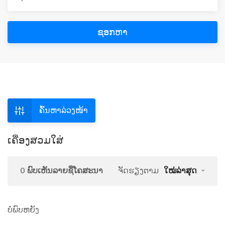
ຊອກຫາ
ຄົ້ນຫາລ່ວງໜ້າ
ເຄື່ອງສວມໃສ່
0 ພົບເຫັນລາຍຊື່ໂຄສະນາ
ຈັດຮຽງຕາມ
ໃໝ່ລ່າສຸດ
ບໍ່ພົບຫຍັງ