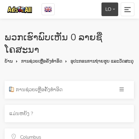
LO
ພວກເຮົາພົບເຫັນ 0 ລາຍຊື່
ໂຄສະນາ
ບ້ານ
ການຊ່ວຍເຫຼືອຄັ້ງທໍາອິດ
ອຸປະກອນການຖ່າຍຮູບ ແລະວັດສະດຸ
ການຊ່ວຍເຫຼືອຄັ້ງທໍາອິດ