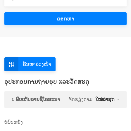
ຊອກຫາ
ຄົ້ນຫາລ່ວງໜ້າ
ອຸປະກອນການຖ່າຍຮູບ ແລະວັດສະດຸ
0 ພົບເຫັນລາຍຊື່ໂຄສະນາ
ຈັດຮຽງຕາມ
ໃໝ່ລ່າສຸດ
ບໍ່ພົບຫຍັງ