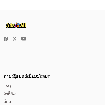
ການເຊື່ອມຕໍ່ທີ່ເປັນປະໂຫຍດ
FAQ
ຄໍາຕິຊົມ
ຕິດຕໍ່