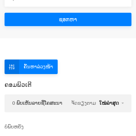
ຊອກຫາ
ຄົ້ນຫາລ່ວງໜ້າ
ຄອມພິວເຕີ
0 ພົບເຫັນລາຍຊື່ໂຄສະນາ
ຈັດຮຽງຕາມ
ໃໝ່ລ່າສຸດ
ບໍ່ພົບຫຍັງ