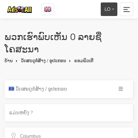
LO
ພວກເຮົາພົບເຫັນ 0 ລາຍຊື່
ໂຄສະນາ
ບ້ານ
ວັດສະດຸກໍ່ສ້າງ / ອຸປະກອນ
ຄອມພິວເຕີ
ວັດສະດຸກໍ່ສ້າງ / ອຸປະກອນ