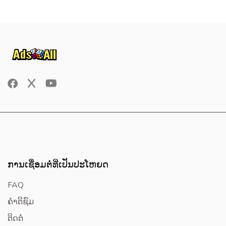
ການເຊື່ອມຕໍ່ທີ່ເປັນປະໂຫຍດ
FAQ
ຄໍາຕິຊົມ
ຕິດຕໍ່