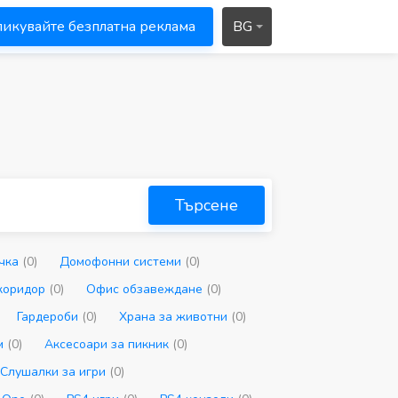
икувайте безплатна реклама
BG
Търсене
чка
(0)
Домофонни системи
(0)
коридор
(0)
Офис обзавеждане
(0)
Гардероби
(0)
Храна за животни
(0)
м
(0)
Аксесоари за пикник
(0)
Слушалки за игри
(0)