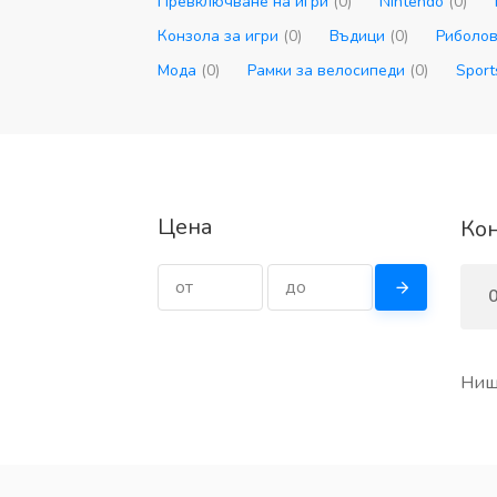
Превключване на игри
(0)
Nintendo
(0)
Конзола за игри
(0)
Въдици
(0)
Риболо
Мода
(0)
Рамки за велосипеди
(0)
Sport
Цена
Кон
0
Нищ