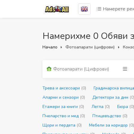
Намерете ре
Намерихме 0 Обяви з
Начало
Фотоапарати (цифрови)
Конз
Фотоапарати (цифрови)
Трева и аксесоари
(0)
Градинарска вилиц
Аларми и сензори
(0)
Детектори за дим
(0
Етажери за книги
(0)
Легла
(0)
Бюра
(0
Пчеларство и мед
(0)
Птицевъдство
(0)
Щори и пердета
(0)
Мебели за коридор
(0