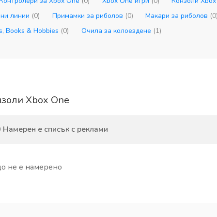
Контролери за Xbox One
(0)
Xbox One игри
(0)
Конзоли Xbo
вни линии
(0)
Примамки за риболов
(0)
Макари за риболов
(0
s, Books & Hobbies
(0)
Очила за колоездене
(1)
золи Xbox One
 Намерен е списък с реклами
о не е намерено