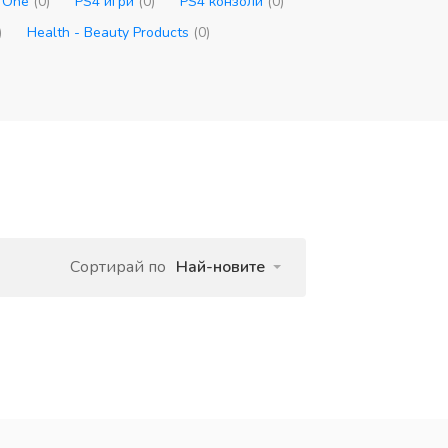
x One
(0)
PS4 игри
(0)
PS4 конзоли
(0)
)
Health - Beauty Products
(0)
Сортирай по
Най-новите