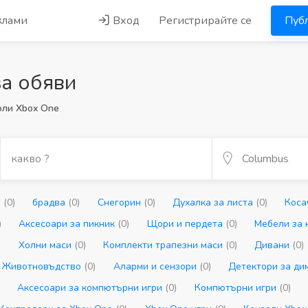
клами
Вход
Регистрирайте се
Публ
а обяви
оли Xbox One
а
(0)
брадва
(0)
Снегорин
(0)
Духалка за листа
(0)
Коса
)
Аксесоари за пикник
(0)
Щори и пердета
(0)
Мебели за 
)
Холни маси
(0)
Комплекти трапезни маси
(0)
Дивани
(0)
Животновъдство
(0)
Аларми и сензори
(0)
Детектори за ди
)
Аксесоари за компютърни игри
(0)
Компютърни игри
(0)