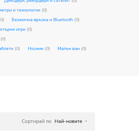
Декодери, рекордери и сателит
(0)
пютри и технологии
(0)
(0)
Безжична връзка и Bluetooth
(0)
пютърни игри
(0)
и
(0)
таблети
(0)
Носими
(0)
Малък ван
(0)
Сортирай по
Най-новите