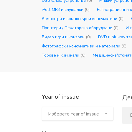
USB флаш устройства
(0)
Мишки устройс
iPod, MP3 и слушалки
(0)
Регистрационни 
Компютри и компютърни консумативи
(0)
Принтери / Печатарско оборудване
(0)
Ин
Видео игри и конзоли
(0)
DVD и blu-ray т
Фотографски консумативи и материали
(0)
Торове и химикали
(0)
Медицинска/стомат
Year of inssue
Дек
Изберете Year of inssue
0