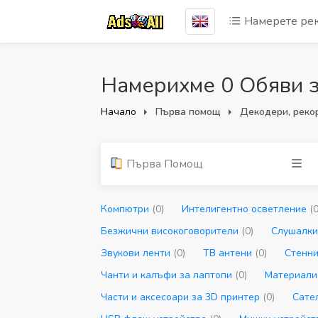
Намерете ре
Намерихме 0 Обяви з
Начало
Първа помощ
Декодери, реко
Първа Помощ
Компютри
(0)
Интелигентно осветление
(0
Безжични високоговорители
(0)
Слушалк
Звукови ленти
(0)
ТВ антени
(0)
Стенни
Чанти и калъфи за лаптопи
(0)
Материали
Части и аксесоари за 3D принтер
(0)
Сате