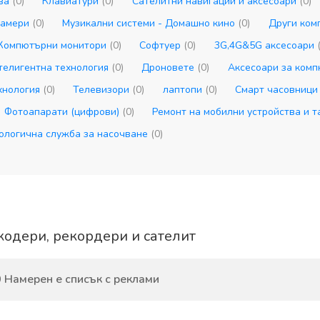
тва
(0)
Клавиатури
(0)
Сателитни навигации и аксесоари
(0)
камери
(0)
Музикални системи - Домашно кино
(0)
Други ком
Компютърни монитори
(0)
Софтуер
(0)
3G,4G&5G аксесоари
телигентна технология
(0)
Дроновете
(0)
Аксесоари за ком
ехнология
(0)
Телевизори
(0)
лаптопи
(0)
Смарт часовниц
Фотоапарати (цифрови)
(0)
Ремонт на мобилни устройства и 
ологична служба за насочване
(0)
одери, рекордери и сателит
 Намерен е списък с реклами