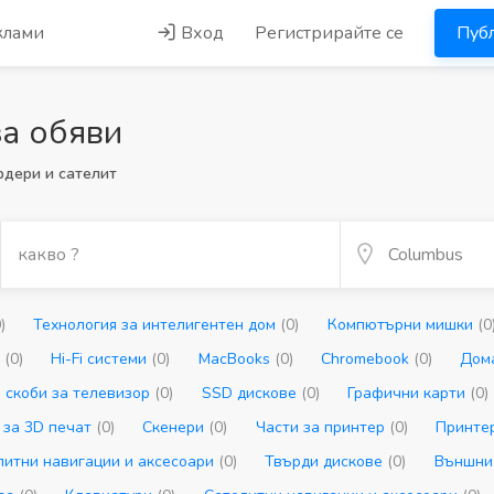
клами
Вход
Регистрирайте се
Публ
а обяви
рдери и сателит
)
Технология за интелигентен дом
(0)
Компютърни мишки
(0
и
(0)
Hi-Fi системи
(0)
MacBooks
(0)
Chromebook
(0)
Дом
 скоби за телевизор
(0)
SSD дискове
(0)
Графични карти
(0)
 за 3D печат
(0)
Скенери
(0)
Части за принтер
(0)
Принте
литни навигации и аксесоари
(0)
Твърди дискове
(0)
Външни