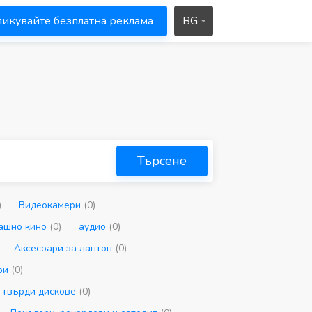
икувайте безплатна реклама
BG
Търсене
)
Видеокамери
(0)
ашно кино
(0)
аудио
(0)
Аксесоари за лаптоп
(0)
ри
(0)
 твърди дискове
(0)