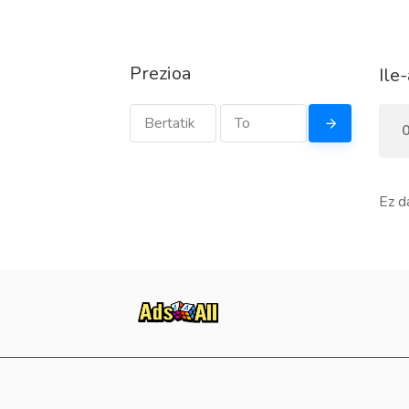
Prezioa
Ile
0
Ez d