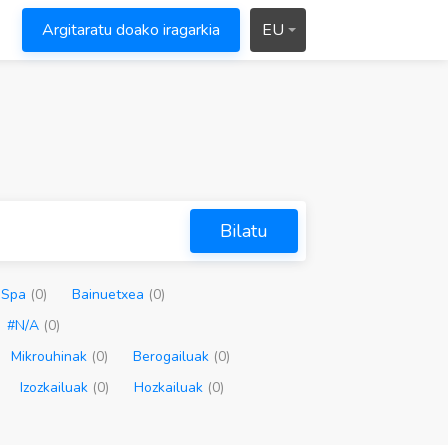
Argitaratu doako iragarkia
EU
Bilatu
m Spa
(0)
Bainuetxea
(0)
#N/A
(0)
Mikrouhinak
(0)
Berogailuak
(0)
Izozkailuak
(0)
Hozkailuak
(0)