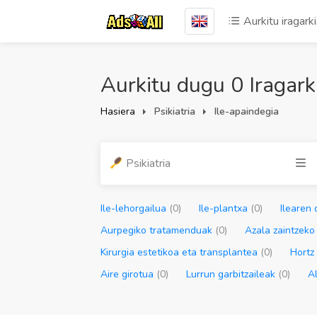
Aurkitu iragark
Aurkitu dugu 0 Iragark
Hasiera
Psikiatria
Ile-apaindegia
Psikiatria
Ile-lehorgailua
(0)
Ile-plantxa
(0)
Ilearen
Aurpegiko tratamenduak
(0)
Azala zaintzek
Kirurgia estetikoa eta transplantea
(0)
Hortz
Aire girotua
(0)
Lurrun garbitzaileak
(0)
A