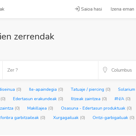
iak
Saioa hasi
Izena eman
ien zerrendak
 diseinua
(0)
Ile-apaindegia
(0)
Tatuaje / piercing
(0)
Solariu
o
(0)
Edertasun erakundeak
(0)
Iltzeak zaintzea
(0)
#N/A
(0)
 zaintza
(0)
Makillajea
(0)
Osasuna - Edertasun produktuak
(0)
lfonbra garbitzaileak
(0)
Xurgagailuak
(0)
Ontzi-garbigailuak
(0)