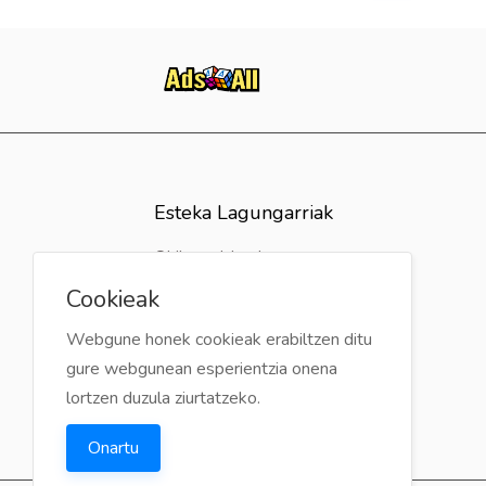
Esteka Lagungarriak
Ohiko galderak
Iritzia
Cookieak
Harremanetan jarri
Webgune honek cookieak erabiltzen ditu
gure webgunean esperientzia onena
lortzen duzula ziurtatzeko.
Onartu