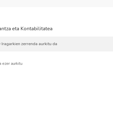
antza eta Kontabilitatea
 Iragarkien zerrenda aurkitu da
a ezer aurkitu