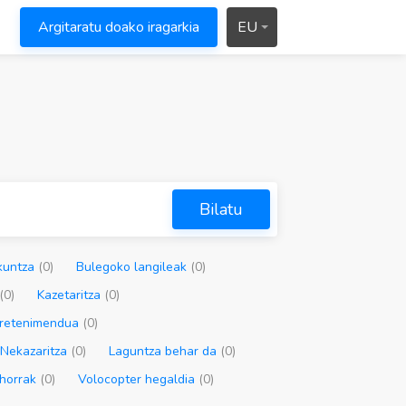
Argitaratu doako iragarkia
EU
Bilatu
kuntza
(0)
Bulegoko langileak
(0)
(0)
Kazetaritza
(0)
ntretenimendua
(0)
Nekazaritza
(0)
Laguntza behar da
(0)
ehorrak
(0)
Volocopter hegaldia
(0)