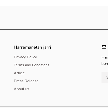
Harremanetan jarri
Privacy Policy
Har
berr
Terms and Conditions
Article
Press Release
About us