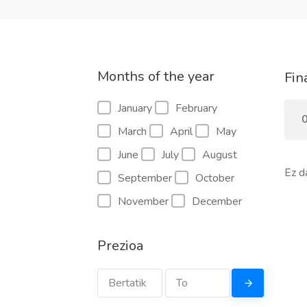
Months of the year
Fin
January
February
0
March
April
May
June
July
August
Ez d
September
October
November
December
Prezioa