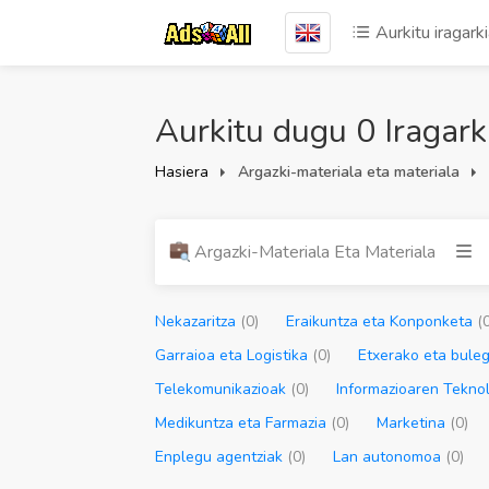
Aurkitu iragark
Aurkitu dugu 0 Iragark
Hasiera
Argazki-materiala eta materiala
Argazki-Materiala Eta Materiala
Nekazaritza
(0)
Eraikuntza eta Konponketa
(
Garraioa eta Logistika
(0)
Etxerako eta bule
Telekomunikazioak
(0)
Informazioaren Tekno
Medikuntza eta Farmazia
(0)
Marketina
(0)
Enplegu agentziak
(0)
Lan autonomoa
(0)