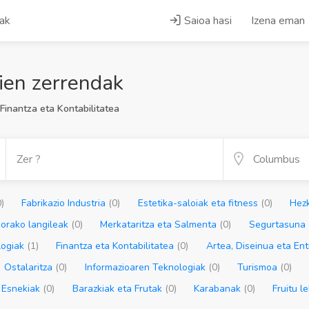
iak
Saioa hasi
Izena eman
ien zerrendak
Finantza eta Kontabilitatea
0)
Fabrikazio Industria
(0)
Estetika-saloiak eta fitness
(0)
Hez
gorako langileak
(0)
Merkataritza eta Salmenta
(0)
Segurtasuna
logiak
(1)
Finantza eta Kontabilitatea
(0)
Artea, Diseinua eta E
Ostalaritza
(0)
Informazioaren Teknologiak
(0)
Turismoa
(0)
Esnekiak
(0)
Barazkiak eta Frutak
(0)
Karabanak
(0)
Fruitu l