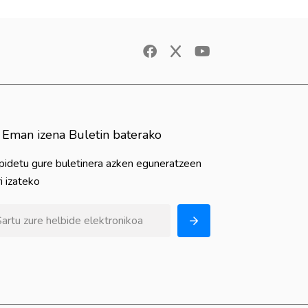
Eman izena Buletin baterako
pidetu gure buletinera azken eguneratzeen
i izateko