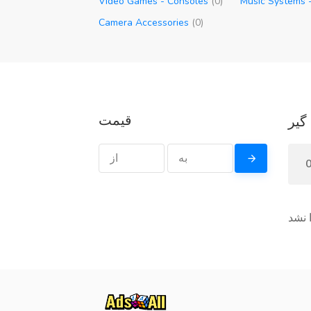
Video Games - Consoles
(0)
Music Systems
Camera Accessories
(0)
قیمت
گیر
 نشد