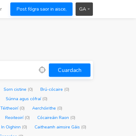
r
Post fógra saor in aisce,
GA
Cuardach
Sorn cistine
(0)
Brú-cócaire
(0)
Súnna agus cófraí
(0)
Téitheoirí
(0)
Aerchóirithe
(0)
Reoiteoirí
(0)
Cócaireáin Raon
(0)
 In Oighinn
(0)
Caitheamh aimsire Gáis
(0)