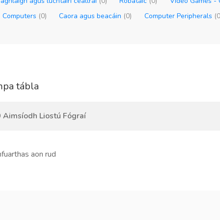
aghlaigh agus luchtairí ceallraí
(0)
Róbataic
(0)
Video Games -
- Computers
(0)
Caora agus beacáin
(0)
Computer Peripherals
(0
pa tábla
 Aimsíodh Liostú Fógraí
hfuarthas aon rud