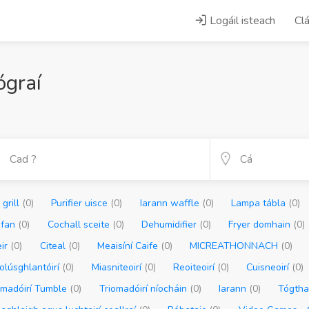
Logáil isteach
Clá
ógraí
 grill
(0)
Purifier uisce
(0)
Iarann ​​waffle
(0)
Lampa tábla
(0)
r fan
(0)
Cochall sceite
(0)
Dehumidifier
(0)
Fryer domhain
(0)
eir
(0)
Citeal
(0)
Meaisíní Caife
(0)
MICREATHONNACH
(0)
olúsghlantóirí
(0)
Miasniteoirí
(0)
Reoiteoirí
(0)
Cuisneoirí
(0)
omadóirí Tumble
(0)
Triomadóirí níocháin
(0)
Iarann
(0)
Tógtha