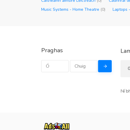
Caitheamh aimsire Leictreach
(0)
Cadhnraí te
Music Systems - Home Theatre
(0)
Laptops 
Praghas
Lam
0
Ní b