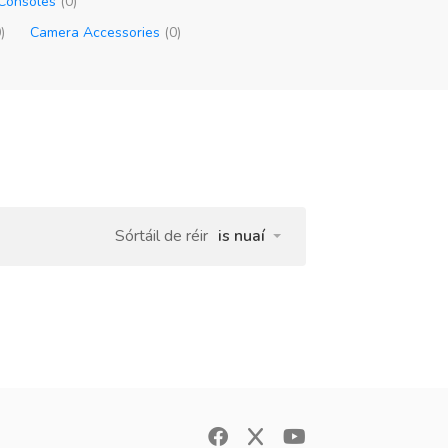
 Consoles
(0)
)
Camera Accessories
(0)
Sórtáil de réir
is nuaí