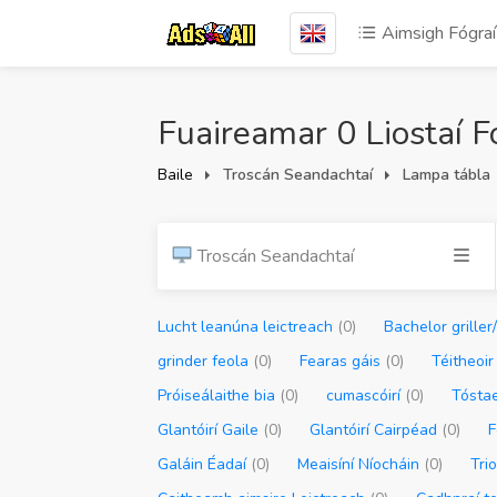
Aimsigh Fógraí
Fuaireamar 0 Liostaí F
Baile
Troscán Seandachtaí
Lampa tábla
Troscán Seandachtaí
Lucht leanúna leictreach
(0)
Bachelor griller/
grinder feola
(0)
Fearas gáis
(0)
Téitheoi
Próiseálaithe bia
(0)
cumascóirí
(0)
Tósta
Glantóirí Gaile
(0)
Glantóirí Cairpéad
(0)
F
Galáin Éadaí
(0)
Meaisíní Níocháin
(0)
Tri