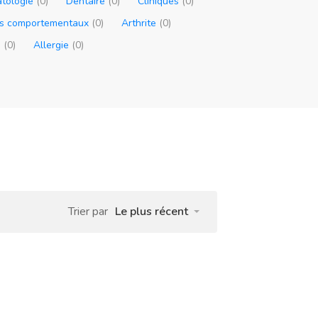
tologie
(0)
Dentaire
(0)
Cliniques
(0)
s comportementaux
(0)
Arthrite
(0)
e
(0)
Allergie
(0)
Trier par
Le plus récent