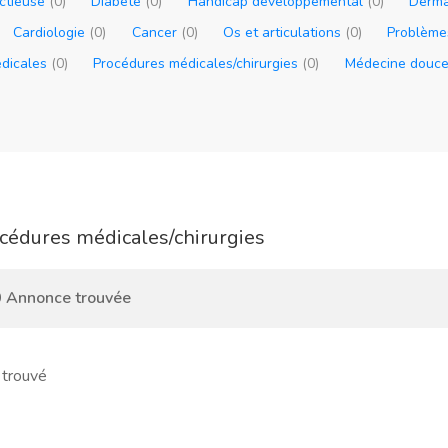
ectieuse
(0)
Diabète
(0)
Handicap développemental
(0)
Derma
Cardiologie
(0)
Cancer
(0)
Os et articulations
(0)
Problème
édicales
(0)
Procédures médicales/chirurgies
(0)
Médecine douc
cédures médicales/chirurgies
 Annonce trouvée
 trouvé