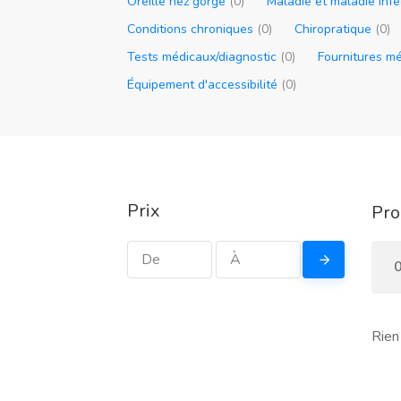
Oreille nez gorge
(0)
Maladie et maladie inf
Conditions chroniques
(0)
Chiropratique
(0)
Tests médicaux/diagnostic
(0)
Fournitures m
Équipement d'accessibilité
(0)
Prix
Pro
0
Rien