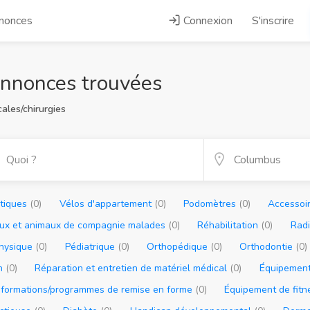
nnonces
Connexion
S'inscrire
Annonces trouvées
ales/chirurgies
ptiques
(0)
Vélos d'appartement
(0)
Podomètres
(0)
Accessoir
ux et animaux de compagnie malades
(0)
Réhabilitation
(0)
Radi
physique
(0)
Pédiatrique
(0)
Orthopédique
(0)
Orthodontie
(0)
on
(0)
Réparation et entretien de matériel médical
(0)
Équipement
nformations/programmes de remise en forme
(0)
Équipement de fit