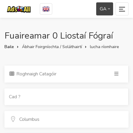
GA
Fuaireamar 0 Liostaí Fógraí
Baile
Ábhair Foirgníochta / Soláthairtí
lucha ríomhaire
Roghnaigh Catagóir