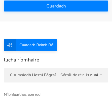
Cuardach
Cuardach Roimh Ré
lucha ríomhaire
0 Aimsíodh Liostú Fógraí
Sórtáil de réir
is nuaí
Ní bhfuarthas aon rud