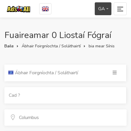
GA
Fuaireamar 0 Liostaí Fógraí
Baile
Ábhair Foirgníochta / Soláthairtí
bia mear Sínis
Ábhair Foirgníochta / Soláthairtí