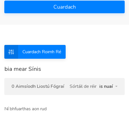
Cuardach
Cuardach Roimh Ré
bia mear Sínis
0 Aimsíodh Liostú Fógraí
Sórtáil de réir
is nuaí
Ní bhfuarthas aon rud