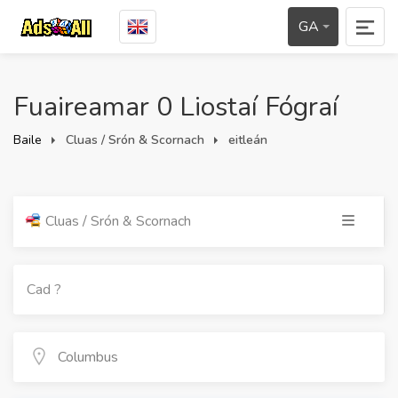
GA
Fuaireamar 0 Liostaí Fógraí
Baile
Cluas / Srón & Scornach
eitleán
Cluas / Srón & Scornach