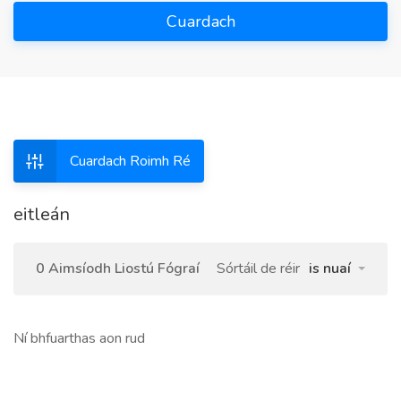
Cuardach
Cuardach Roimh Ré
eitleán
0 Aimsíodh Liostú Fógraí
Sórtáil de réir
is nuaí
Ní bhfuarthas aon rud