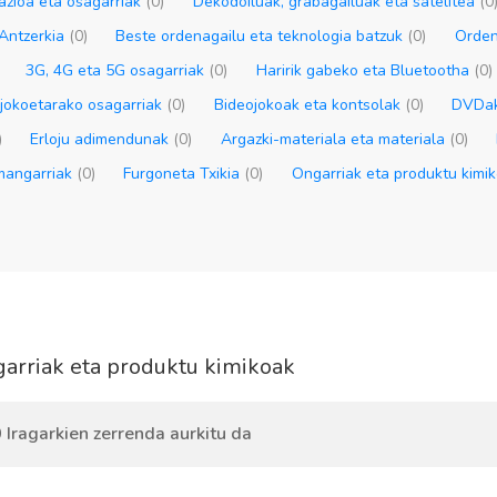
azioa eta osagarriak
(0)
Dekodoiluak, grabagailuak eta satelitea
(0
 Antzerkia
(0)
Beste ordenagailu eta teknologia batzuk
(0)
Orden
3G, 4G eta 5G osagarriak
(0)
Haririk gabeko eta Bluetootha
(0)
jokoetarako osagarriak
(0)
Bideojokoak eta kontsolak
(0)
DVDak
)
Erloju adimendunak
(0)
Argazki-materiala eta materiala
(0)
mangarriak
(0)
Furgoneta Txikia
(0)
Ongarriak eta produktu kimi
arriak eta produktu kimikoak
 Iragarkien zerrenda aurkitu da