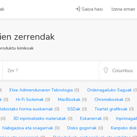
iak
Saioa hasi
Izena eman
ien zerrendak
produktu kimikoak
0)
Etxe Adimendunaren Teknologia
(0)
Ordenagailuko Saguak
(0
ak
(0)
Hi-Fi Sistemak
(0)
MacBookak
(0)
Chromebookak
(0)
lebistako horma euskarriak
(0)
SSDak
(0)
Txartel grafikoak
(0)
k
(0)
3D inprimatzeko materialak
(0)
Eskanerrak
(0)
Inprimagai
Nabigazioa eta osagarriak
(0)
Disko gogorrak
(0)
Kanpoko dis