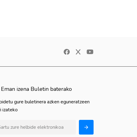
Eman izena Buletin baterako
pidetu gure buletinera azken eguneratzeen
i izateko