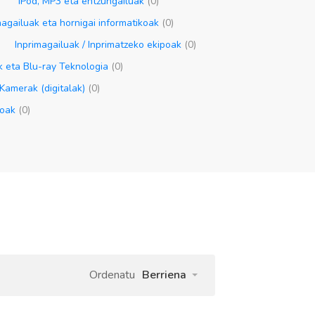
)
iPod, MP3 eta entzungailuak
(0)
agailuak eta hornigai informatikoak
(0)
Inprimagailuak / Inprimatzeko ekipoak
(0)
 eta Blu-ray Teknologia
(0)
Kamerak (digitalak)
(0)
koak
(0)
Ordenatu
Berriena