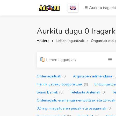
Aurkitu iragark
Aurkitu dugu 0 Iragark
Hasiera
Lehen laguntzak
Ongarriak eta 
Lehen Laguntzak
Ordenagailuak
(0)
Argiztapen adimenduna
(
Haririk gabeko bozgorailuak
(0)
Entzungailu
Soinu Barrak
(0)
Telebista Antenak
(0)
Te
Ordenagailu eramangarrien poltsak eta zorroa
3D inprimagailuaren piezak eta osagarriak
(0)