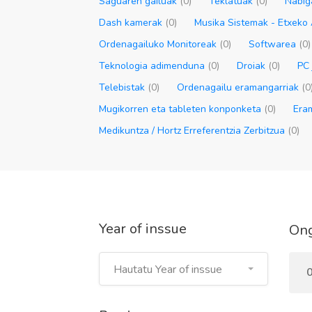
Saguaren gailuak
(0)
Teklatuak
(0)
Nabig
Dash kamerak
(0)
Musika Sistemak - Etxeko
Ordenagailuko Monitoreak
(0)
Softwarea
(0)
Teknologia adimenduna
(0)
Droiak
(0)
PC 
Telebistak
(0)
Ordenagailu eramangarriak
(0
Mugikorren eta tableten konponketa
(0)
Era
Medikuntza / Hortz Erreferentzia Zerbitzua
(0)
Year of inssue
Ong
Hautatu Year of inssue
0