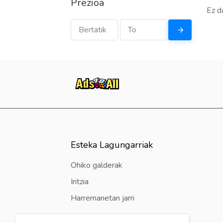
Prezioa
Ez d
Esteka Lagungarriak
Ohiko galderak
Iritzia
Harremanetan jarri