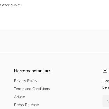
a ezer aurkitu
Harremanetan jarri
Privacy Policy
Har
berr
Terms and Conditions
Article
Press Release