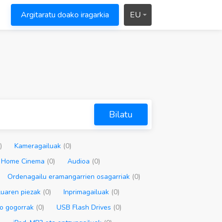
Argitaratu doako iragarkia
EU
Bilatu
)
Kameragailuak
(0)
Home Cinema
(0)
Audioa
(0)
Ordenagailu eramangarrien osagarriak
(0)
luaren piezak
(0)
Inprimagailuak
(0)
ko gogorrak
(0)
USB Flash Drives
(0)