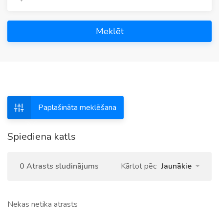
Meklēt
Paplašināta meklēšana
Spiediena katls
0 Atrasts sludinājums
Kārtot pēc
Jaunākie
Nekas netika atrasts