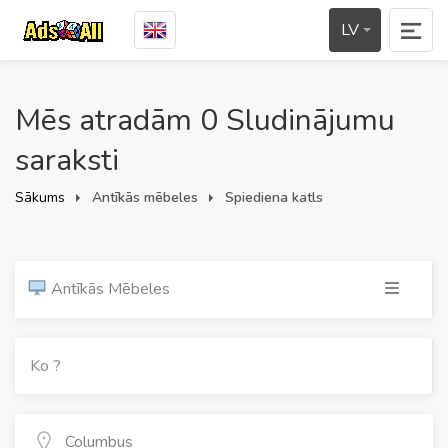
LV
Mēs atradām 0 Sludinājumu
saraksti
Sākums
Antīkās mēbeles
Spiediena katls
Antīkās Mēbeles