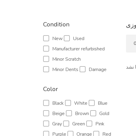
Condition
وزی
New
Used
Manufacturer refurbished
Minor Scratch
 نشد
Minor Dents
Damage
Color
Black
White
Blue
Beige
Brown
Gold
Gray
Green
Pink
Purple
Orange
Red