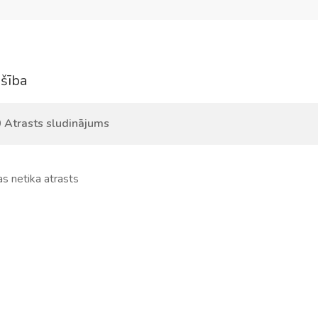
šība
 Atrasts sludinājums
s netika atrasts