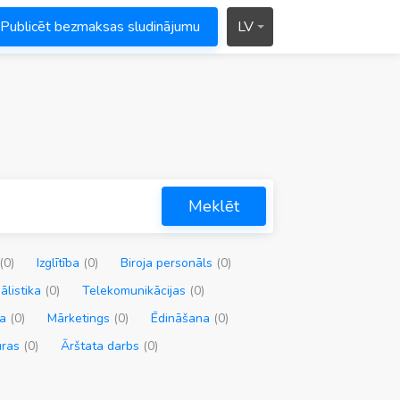
Publicēt bezmaksas sludinājumu
LV
Meklēt
(0)
Izglītība
(0)
Biroja personāls
(0)
ālistika
(0)
Telekomunikācijas
(0)
ja
(0)
Mārketings
(0)
Ēdināšana
(0)
ūras
(0)
Ārštata darbs
(0)