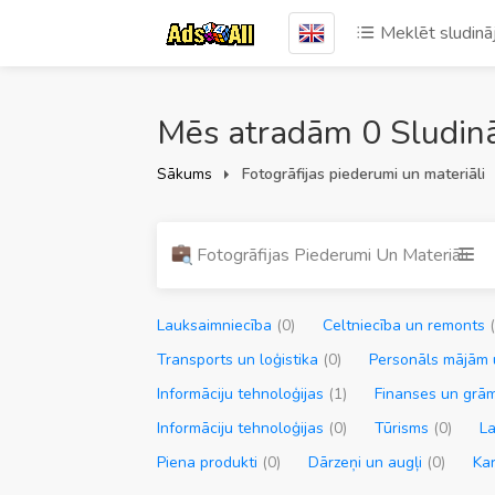
Meklēt sludin
Mēs atradām 0 Sludinā
Sākums
Fotogrāfijas piederumi un materiāli
Fotogrāfijas Piederumi Un Materiāli
Lauksaimniecība
(0)
Celtniecība un remonts
Transports un loģistika
(0)
Personāls mājām 
Informāciju tehnoloģijas
(1)
Finanses un grā
Informāciju tehnoloģijas
(0)
Tūrisms
(0)
L
Piena produkti
(0)
Dārzeņi un augļi
(0)
Ka