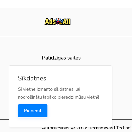
Palīdzīgas saites
BUJ
Sīkdatnes
Atsauksmes
Šī vietne izmanto sīkdatnes, lai
Kontakti
nodrošinātu labāko pieredzi mūsu vietnē.
Pieņemt
Autortiesības © 2026 TechnoWard Technologi