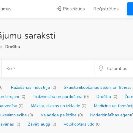
ājumus
Pieteikties
Reģistrēties
jumu saraksti
Drošība
(0)
Ražošanas industrija
(0)
Skaistumkopšanas saloni un fitness
un birojam
(0)
Tirdzniecība un pārdošana
(0)
Drošība
(0)
Žurn
matvedība
(0)
Māksla, dizains un izklaide
(0)
Medicīna un farmāci
auksaimniecība
(0)
Vajadzīga palīdzība
(0)
Nodarbinātības aģent
ravānas
(0)
Žāvēti augļi
(0)
Volokopters lido
(0)