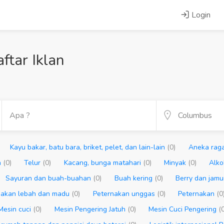
Login
tar Iklan
Kayu bakar, batu bara, briket, pelet, dan lain-lain
(0)
Aneka ra
n
(0)
Telur
(0)
Kacang, bunga matahari
(0)
Minyak
(0)
Alko
Sayuran dan buah-buahan
(0)
Buah kering
(0)
Berry dan jam
nakan lebah dan madu
(0)
Peternakan unggas
(0)
Peternakan
(0
Mesin cuci
(0)
Mesin Pengering Jatuh
(0)
Mesin Cuci Pengering
(