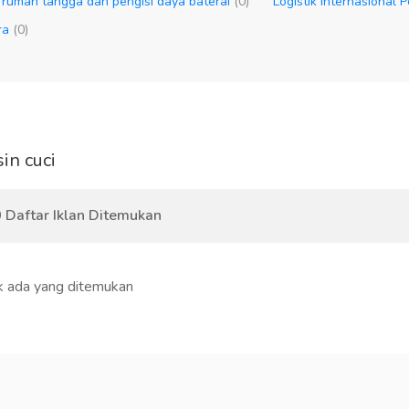
 rumah tangga dan pengisi daya baterai
(0)
Logistik internasional 
ara
(0)
in cuci
 Daftar Iklan Ditemukan
k ada yang ditemukan