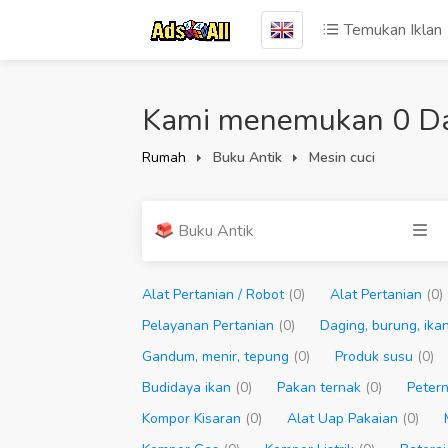
Temukan Iklan
Kami menemukan 0 Daf
Rumah
Buku Antik
Mesin cuci
Buku Antik
Alat Pertanian / Robot
(0)
Alat Pertanian
(0)
Pelayanan Pertanian
(0)
Daging, burung, ika
Gandum, menir, tepung
(0)
Produk susu
(0)
Budidaya ikan
(0)
Pakan ternak
(0)
Peter
Kompor Kisaran
(0)
Alat Uap Pakaian
(0)