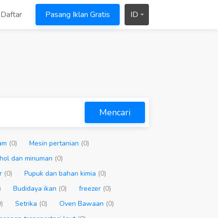
Daftar
Pasang Iklan Gratis
ID
Mencari
gam
(0)
Mesin pertanian
(0)
hol dan minuman
(0)
ur
(0)
Pupuk dan bahan kimia
(0)
)
Budidaya ikan
(0)
freezer
(0)
0)
Setrika
(0)
Oven Bawaan
(0)