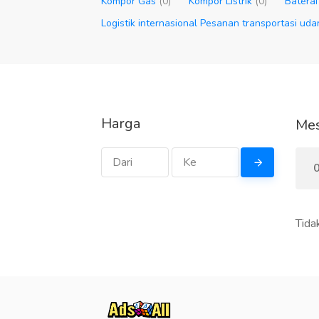
Kompor Gas
(0)
Kompor Listrik
(0)
Baterai
Logistik internasional Pesanan transportasi ud
Harga
Mes
0
Tida