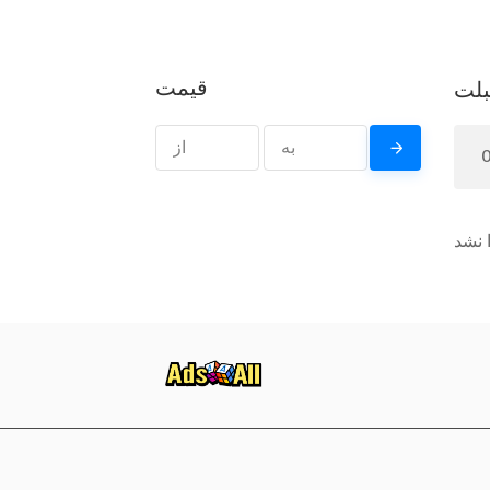
قیمت
بلت
 نشد